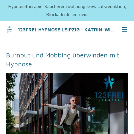
Hypnosetherapie, Raucherentwöhnung, Gewichtsreduktion,
Zum
Blockadenlösen, uvm.
Hauptinhalt
springen
123FREI-HYPNOSE LEIPZIG - KATRIN-WINKELMANN
Burnout und Mobbing überwinden mit
Hypnose