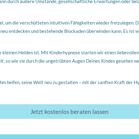
 kann durch äußere Umstände, gesellschaftliche Erwartungen oder bel
ssel, um die verschütteten intuitiven Fähigkeiten wieder freizulegen
n neu entdecken und bestehende Blockaden überwinden kann. Es ist 
e kleinen Helden ist. Mit Kinderhypnose starten wir einen liebevolle
t, so wie sie durch die ungetrübten Augen Deines Kindes gesehen we
hm helfen, seine Welt neu zu gestalten – mit der sanften Kraft der H
Jetzt kostenlos beraten lassen