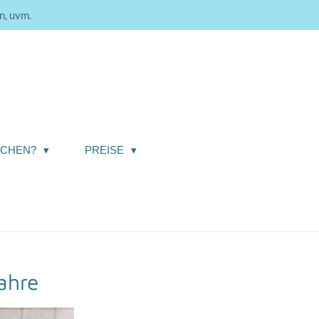
n, uvm.
ICHEN?
PREISE
ahre